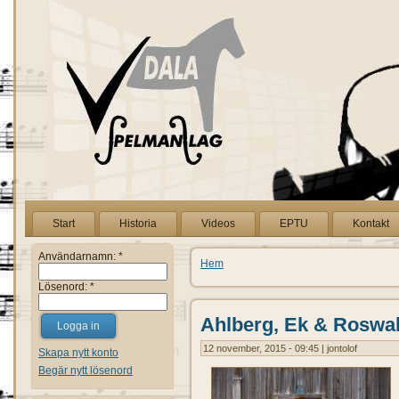
Start
Historia
Videos
EPTU
Kontakt
Användarnamn:
*
Hem
Lösenord:
*
Ahlberg, Ek & Roswal
12 november, 2015 - 09:45 | jontolof
Skapa nytt konto
Begär nytt lösenord