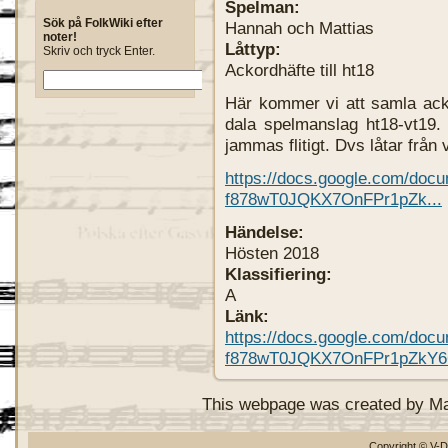
Spelman:
Sök på FolkWiki efter
Hannah och Mattias
noter!
Låttyp:
Skriv och tryck Enter.
Ackordhäfte till ht18
Här kommer vi att samla ackor
dala spelmanslag ht18-vt19. 
jammas flitigt. Dvs låtar från 
https://docs.google.com/do
f878wT0JQKX7OnFPr1pZk...
Händelse:
Hösten 2018
Klassifiering:
A
Länk:
https://docs.google.com/do
f878wT0JQKX7OnFPr1pZkY66
This webpage was created by M
Copyright © V-D