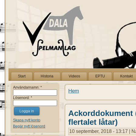
Start
Historia
Videos
EPTU
Kontakt
Användarnamn:
*
Hem
Lösenord:
*
Ackorddokument (i
flertalet låtar)
Skapa nytt konto
Begär nytt lösenord
10 september, 2018 - 13:17 | N