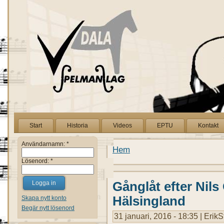
Start
Historia
Videos
EPTU
Kontakt
Användarnamn:
*
Hem
Lösenord:
*
Gånglåt efter Nils
Hälsingland
Skapa nytt konto
Begär nytt lösenord
31 januari, 2016 - 18:35 | Eri