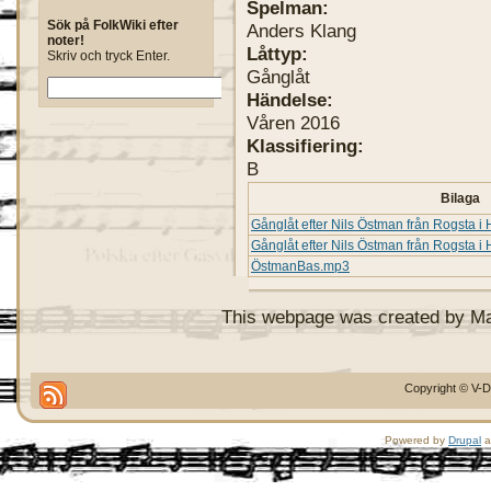
Spelman:
Sök på FolkWiki efter
Anders Klang
noter!
Låttyp:
Skriv och tryck Enter.
Gånglåt
Händelse:
Våren 2016
Klassifiering:
B
Bilaga
Gånglåt efter Nils Östman från Rogsta i
Gånglåt efter Nils Östman från Rogsta 
ÖstmanBas.mp3
This webpage was created by M
Copyright © V-D
Powered by
Drupal
a