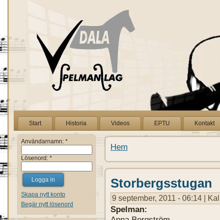
Start
Historia
Videos
EPTU
Kontakt
Användarnamn:
*
Hem
Lösenord:
*
Storbergsstugan
Skapa nytt konto
9 september, 2011 - 06:14 | Kal
Begär nytt lösenord
Spelman:
Anna Bergström