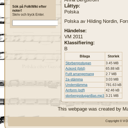
Låttyp:
Sök på FolkWiki efter
noter!
Polska
Skriv och tryck Enter.
Polska av Hilding Nordin, For
Händelse:
VM 2011
Klassifiering:
B
Bilaga
Storlek
Storbergsstugan
3.45 MB
Ackord (bild)
65.88 kB
Fullt arrangemang
2.7 MB
2a-stämma
3.03 MB
Understämma
781.63 kB
Arrform (pdf)
42.46 kB
storbergsstuganBas.mp3
3.21 MB
This webpage was created by M
Copyright © V-D