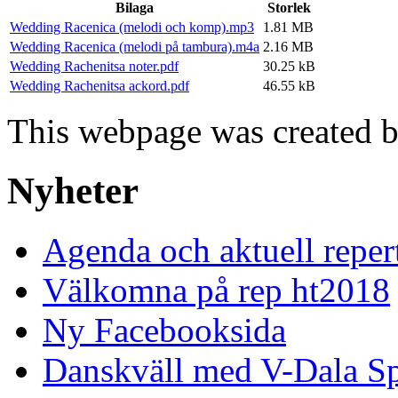
Bilaga
Storlek
Wedding Racenica (melodi och komp).mp3
1.81 MB
Wedding Racenica (melodi på tambura).m4a
2.16 MB
Wedding Rachenitsa noter.pdf
30.25 kB
Wedding Rachenitsa ackord.pdf
46.55 kB
This webpage was created 
Nyheter
Agenda och aktuell reper
Välkomna på rep ht2018
Ny Facebooksida
Danskväll med V-Dala S