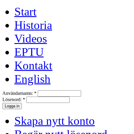
Start
Historia
Videos
EPTU
Kontakt
English
Användarnamn:
*
Lösenord:
*
Skapa nytt konto